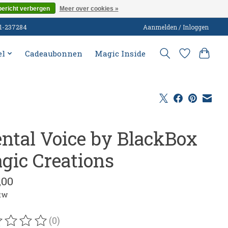
bericht verbergen
Meer over cookies »
51-237284
Aanmelden / Inloggen
el
Cadeaubonnen
Magic Inside
ntal Voice by BlackBox
gic Creations
,00
btw
(0)
oordeling van dit product is
0
van de 5