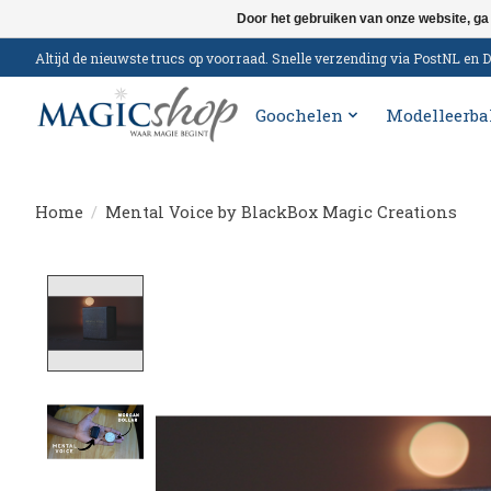
Door het gebruiken van onze website, ga
Altijd de nieuwste trucs op voorraad. Snelle verzending via PostNL e
Goochelen
Modelleerba
Home
/
Mental Voice by BlackBox Magic Creations
Product image slideshow Items