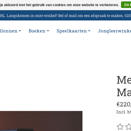
 je akkoord met het gebruik van cookies om onze website te verbeteren.
Dit 
n DHL. Langskomen in onze winkel? Bel of mail om een afspraak te maken. 02
llonnen
Boeken
Speelkaarten
Jongleerwink
Me
Ma
€220
Incl. 
De be