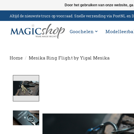
Door het gebruiken van onze website, ga
Altijd de nieuwste trucs op voorraad. Snelle verzending via PostNL e
Goochelen
Modelleerba
Home
/
Mesika Ring Flight by Yigal Mesika
Product image slideshow Items