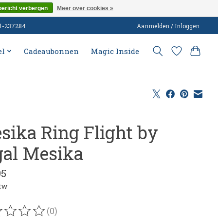
bericht verbergen
Meer over cookies »
51-237284
Aanmelden / Inloggen
el
Cadeaubonnen
Magic Inside
sika Ring Flight by
gal Mesika
95
btw
(0)
oordeling van dit product is
0
van de 5