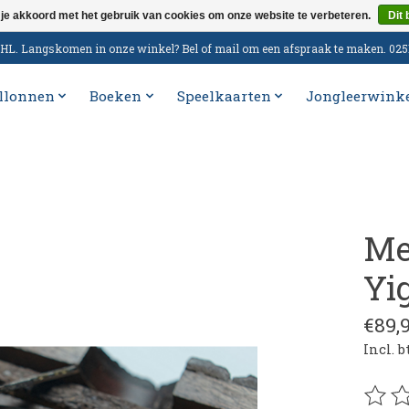
 je akkoord met het gebruik van cookies om onze website te verbeteren.
Dit 
n DHL. Langskomen in onze winkel? Bel of mail om een afspraak te maken. 02
llonnen
Boeken
Speelkaarten
Jongleerwink
Me
Yi
€89,
Incl. 
De be