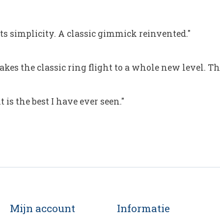
its simplicity. A classic gimmick reinvented."
 takes the classic ring flight to a whole new level. T
is the best I have ever seen."
Mijn account
Informatie