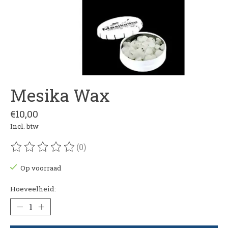
Mesika Wax
€10,00
Incl. btw
(0)
De beoordeling van dit product is
0
van de 5
Op voorraad
Hoeveelheid: