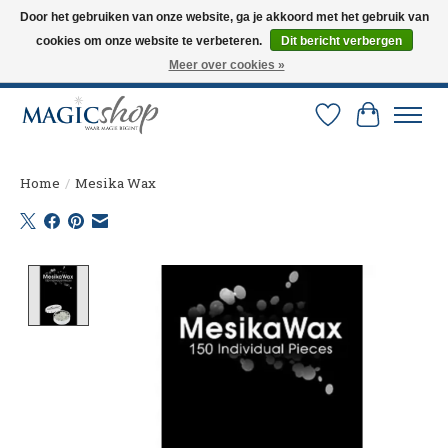
Door het gebruiken van onze website, ga je akkoord met het gebruik van
cookies om onze website te verbeteren.
Dit bericht verbergen
Altijd de nieuwste trucs op voorraad. Snelle verzending via PostNL en DHL.
Langskomen in onze winkel? Bel of mail om een afspraak te maken. 0251-
Meer over cookies »
237284
Verlanglijst
Winkelw
Home
/
Mesika Wax
Product image slideshow Items