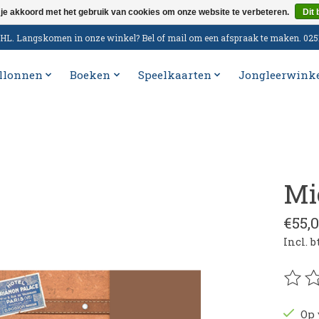
 je akkoord met het gebruik van cookies om onze website te verbeteren.
Dit 
n DHL. Langskomen in onze winkel? Bel of mail om een afspraak te maken. 02
llonnen
Boeken
Speelkaarten
Jongleerwink
Mi
€55,
Incl. 
De be
Op 