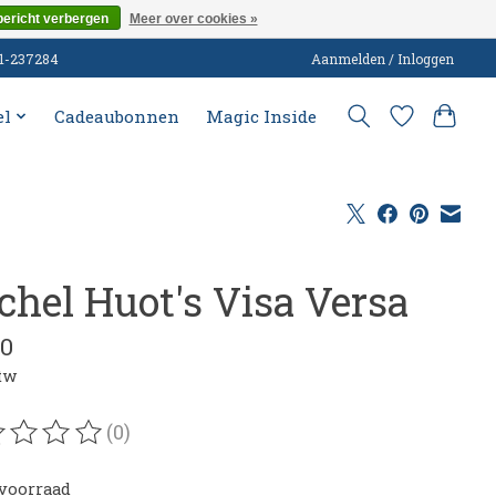
bericht verbergen
Meer over cookies »
51-237284
Aanmelden / Inloggen
el
Cadeaubonnen
Magic Inside
chel Huot's Visa Versa
00
btw
(0)
oordeling van dit product is
0
van de 5
voorraad