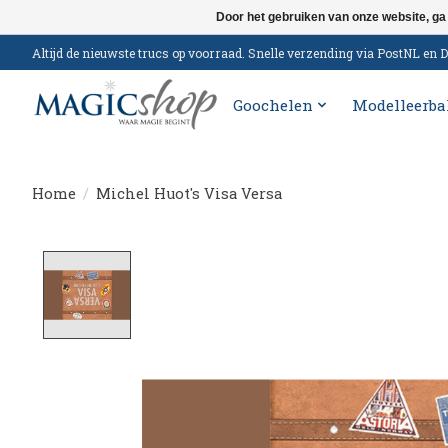
Door het gebruiken van onze website, ga
Altijd de nieuwste trucs op voorraad. Snelle verzending via PostNL e
Goochelen
Modelleerba
Home
/
Michel Huot's Visa Versa
Product image slideshow Items