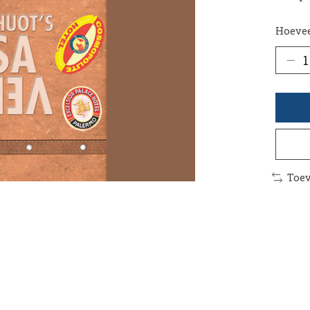
Hoevee
Toev