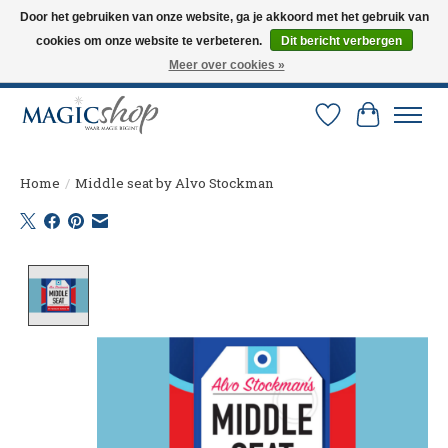
Door het gebruiken van onze website, ga je akkoord met het gebruik van
cookies om onze website te verbeteren.
Dit bericht verbergen
Altijd de nieuwste trucs op voorraad. Snelle verzending via PostNL en DHL.
Langskomen in onze winkel? Bel of mail om een afspraak te maken. 0251-
Meer over cookies »
237284
Verlanglijst
Winkelw
Home
/
Middle seat by Alvo Stockman
Product image slideshow Items