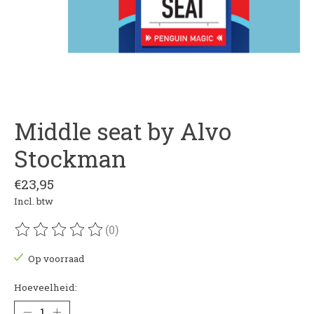
Middle seat by Alvo
Stockman
€23,95
Incl. btw
(0)
De beoordeling van dit product is
0
van de 5
Op voorraad
Hoeveelheid: