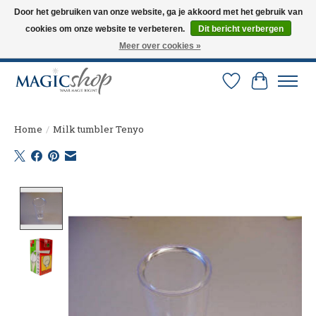
Door het gebruiken van onze website, ga je akkoord met het gebruik van
cookies om onze website te verbeteren.
Dit bericht verbergen
Altijd de nieuwste trucs op voorraad. Snelle verzending via PostNL en DHL.
Langskomen in onze winkel? Bel of mail om een afspraak te maken. 0251-
Meer over cookies »
237284
Verlanglijst
Winkelw
Home
/
Milk tumbler Tenyo
Product image slideshow Items