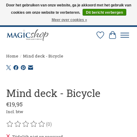
Door het gebruiken van onze website, ga je akkoord met het gebruik van
cookies om onze website te verbeteren.
Dit bericht verbergen
Altijd de nieuwste trucs op voorraad. Snelle verzending via PostNL en DHL.
Langskomen in onze winkel? Bel of mail om een afspraak te maken. 0251-
Meer over cookies »
237284
Verlanglijst
Winkelw
Home
/
Mind deck - Bicycle
Product image slideshow Items
Mind deck - Bicycle
€19,95
Incl. btw
(0)
De beoordeling van dit product is
0
van de 5
Tijdelijk niet op voorraad