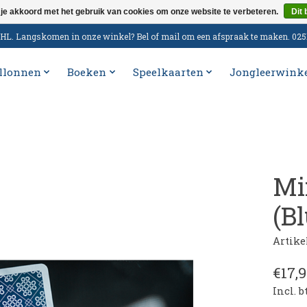
 je akkoord met het gebruik van cookies om onze website te verbeteren.
Dit 
n DHL. Langskomen in onze winkel? Bel of mail om een afspraak te maken. 02
llonnen
Boeken
Speelkaarten
Jongleerwink
Mi
(B
Artik
€17,9
Incl. 