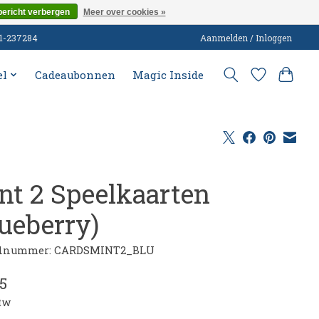
bericht verbergen
Meer over cookies »
51-237284
Aanmelden / Inloggen
el
Cadeaubonnen
Magic Inside
nt 2 Speelkaarten
lueberry)
elnummer: CARDSMINT2_BLU
5
btw