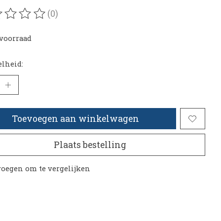
(0)
oordeling van dit product is
0
van de 5
voorraad
lheid:
Toevoegen aan winkelwagen
Plaats bestelling
oegen om te vergelijken