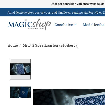
Door het gebruiken van onze website, ga
Altijd de nieuwste trucs op voorraad. Snelle verzending via PostNL e
Goochelen
Modelleerba
Home
/
Mint 2 Speelkaarten (Blueberry)
Product image slideshow Items