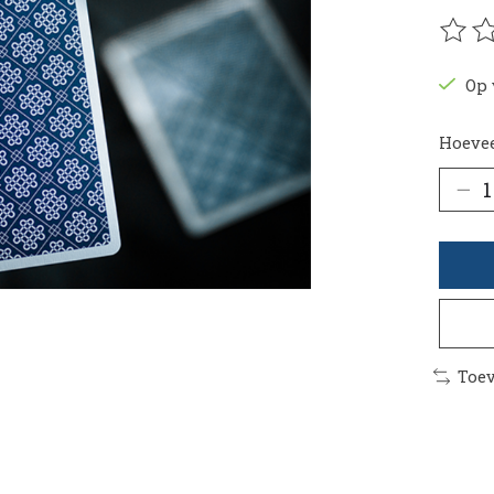
De be
Op 
Hoevee
Toev