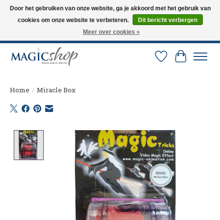
Door het gebruiken van onze website, ga je akkoord met het gebruik van
cookies om onze website te verbeteren.
Dit bericht verbergen
Altijd de nieuwste trucs op voorraad. Snelle verzending via PostNL en DHL.
Langskomen in onze winkel? Bel of mail om een afspraak te maken. 0251-
Meer over cookies »
237284
Verlanglijst
Winkelw
Home
/
Miracle Box
Product image slideshow Items