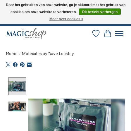
Door het gebruiken van onze website, ga je akkoord met het gebruik van
cookies om onze website te verbeteren.
Dit bericht verbergen
Altijd de nieuwste trucs op voorraad. Snelle verzending via PostNL en DHL.
Langskomen in onze winkel? Bel of mail om een afspraak te maken. 0251-
Meer over cookies »
237284
Verlanglijst
Winkelw
Home
/
Molecules by Dave Loosley
Product image slideshow Items