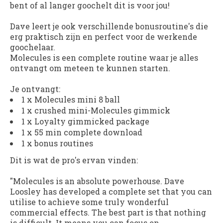
bent of al langer goochelt dit is voor jou!
Dave leert je ook verschillende bonusroutine's die
erg praktisch zijn en perfect voor de werkende
goochelaar.
Molecules is een complete routine waar je alles
ontvangt om meteen te kunnen starten.
Je ontvangt:
1 x Molecules mini 8 ball
1 x crushed mini-Molecules gimmick
1 x Loyalty gimmicked package
1 x 55 min complete download
1 x bonus routines
Dit is wat de pro's ervan vinden:
"Molecules is an absolute powerhouse. Dave
Loosley has developed a complete set that you can
utilise to achieve some truly wonderful
commercial effects. The best part is that nothing
is difficult. It means you can focus on