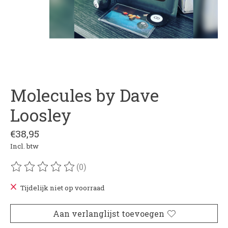
Molecules by Dave
Loosley
€38,95
Incl. btw
(0)
De beoordeling van dit product is
0
van de 5
Tijdelijk niet op voorraad
Aan verlanglijst toevoegen