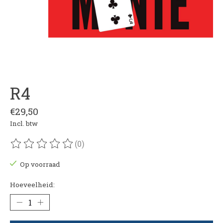
R4
€29,50
Incl. btw
(0)
De beoordeling van dit product is
0
van de 5
Op voorraad
Hoeveelheid: