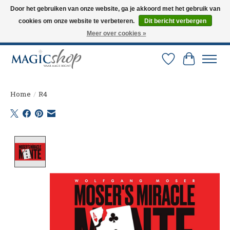
Door het gebruiken van onze website, ga je akkoord met het gebruik van
cookies om onze website te verbeteren.
Dit bericht verbergen
Altijd de nieuwste trucs op voorraad. Snelle verzending via PostNL en DHL.
Langskomen in onze winkel? Bel of mail om een afspraak te maken. 0251-
Meer over cookies »
237284
Verlanglijst
Winkelw
Home
/
R4
Product image slideshow Items