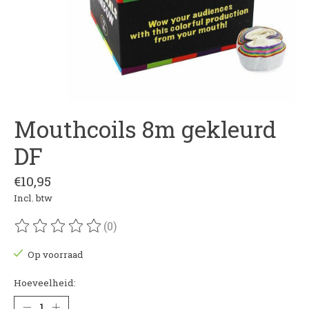
Mouthcoils 8m gekleurd
DF
€10,95
Incl. btw
(0)
De beoordeling van dit product is
0
van de 5
Op voorraad
Hoeveelheid: