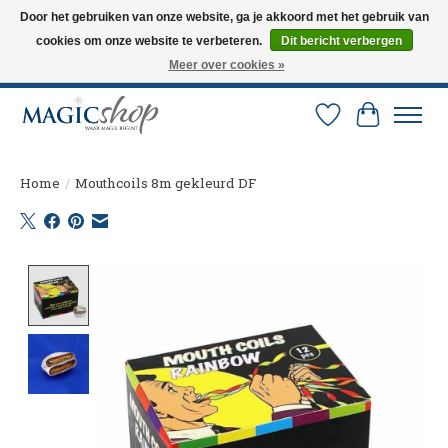
Door het gebruiken van onze website, ga je akkoord met het gebruik van
cookies om onze website te verbeteren.
Dit bericht verbergen
Altijd de nieuwste trucs op voorraad. Snelle verzending via PostNL en DHL.
Langskomen in onze winkel? Bel of mail om een afspraak te maken. 0251-
Meer over cookies »
237284
Verlanglijst
Winkelw
Home
/
Mouthcoils 8m gekleurd DF
Product image slideshow Items