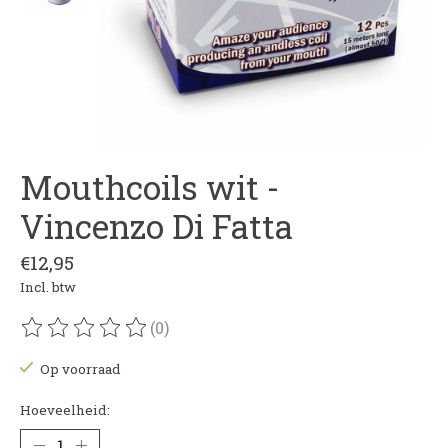
Mouthcoils wit -
Vincenzo Di Fatta
€12,95
Incl. btw
(0)
De beoordeling van dit product is
0
van de 5
Op voorraad
Hoeveelheid: