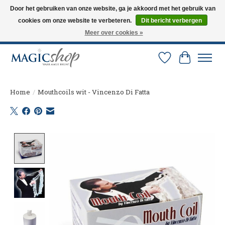
Door het gebruiken van onze website, ga je akkoord met het gebruik van
cookies om onze website te verbeteren.
Dit bericht verbergen
Altijd de nieuwste trucs op voorraad. Snelle verzending via PostNL en DHL.
Langskomen in onze winkel? Bel of mail om een afspraak te maken. 0251-
Meer over cookies »
237284
Verlanglijst
Winkelw
Home
/
Mouthcoils wit - Vincenzo Di Fatta
Product image slideshow Items