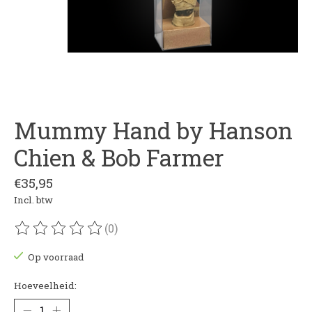
Mummy Hand by Hanson
Chien & Bob Farmer
€35,95
Incl. btw
(0)
De beoordeling van dit product is
0
van de 5
Op voorraad
Hoeveelheid: