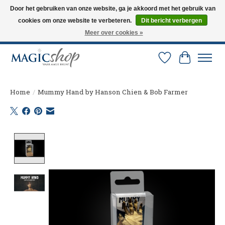
Door het gebruiken van onze website, ga je akkoord met het gebruik van
cookies om onze website te verbeteren.
Dit bericht verbergen
Altijd de nieuwste trucs op voorraad. Snelle verzending via PostNL en DHL.
Langskomen in onze winkel? Bel of mail om een afspraak te maken. 0251-
Meer over cookies »
237284
Verlanglijst
Winkelw
Home
/
Mummy Hand by Hanson Chien & Bob Farmer
Product image slideshow Items