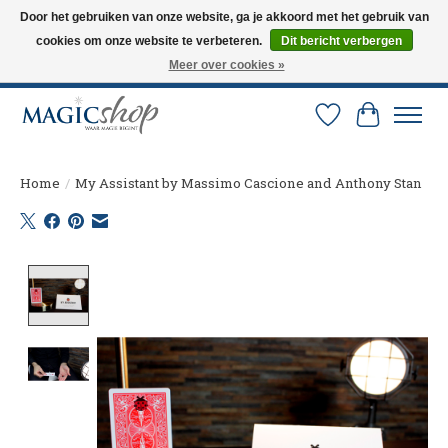
Door het gebruiken van onze website, ga je akkoord met het gebruik van
cookies om onze website te verbeteren.
Dit bericht verbergen
Altijd de nieuwste trucs op voorraad. Snelle verzending via PostNL en DHL.
Langskomen in onze winkel? Bel of mail om een afspraak te maken. 0251-
Meer over cookies »
237284
Verlanglijst
Winkelw
Home
/
My Assistant by Massimo Cascione and Anthony Stan
Product image slideshow Items