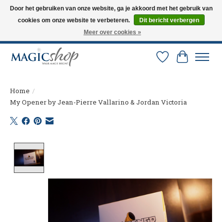
Door het gebruiken van onze website, ga je akkoord met het gebruik van
cookies om onze website te verbeteren.
Dit bericht verbergen
Altijd de nieuwste trucs op voorraad. Snelle verzending via PostNL en DHL.
Langskomen in onze winkel? Bel of mail om een afspraak te maken. 0251-
Meer over cookies »
237284
Verlanglijst
Winkelw
Home
/
My Opener by Jean-Pierre Vallarino & Jordan Victoria
Product image slideshow Items