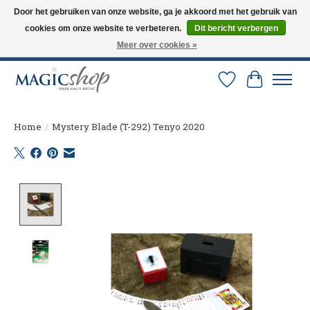
Door het gebruiken van onze website, ga je akkoord met het gebruik van
cookies om onze website te verbeteren.
Dit bericht verbergen
Altijd de nieuwste trucs op voorraad. Snelle verzending via PostNL en DHL.
Langskomen in onze winkel? Bel of mail om een afspraak te maken. 0251-
Meer over cookies »
237284
Verlanglijst
Winkelw
Home
/
Mystery Blade (T-292) Tenyo 2020
Product image slideshow Items