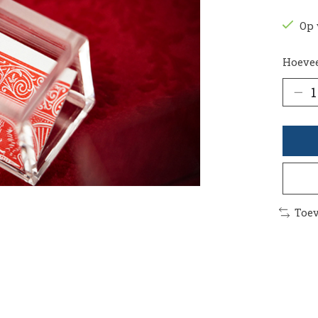
Op 
Hoevee
Toev