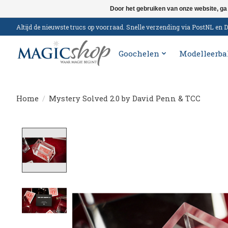
Door het gebruiken van onze website, ga
Altijd de nieuwste trucs op voorraad. Snelle verzending via PostNL e
Goochelen
Modelleerba
Home
/
Mystery Solved 2.0 by David Penn & TCC
Product image slideshow Items