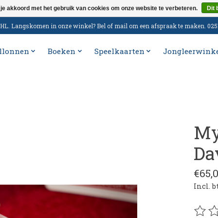
 je akkoord met het gebruik van cookies om onze website te verbeteren.
Dit 
n DHL. Langskomen in onze winkel? Bel of mail om een afspraak te maken. 02
llonnen
Boeken
Speelkaarten
Jongleerwink
My
Da
€65,
Incl. 
De be