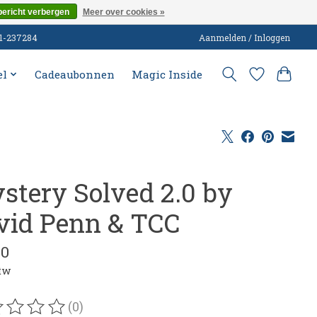
bericht verbergen
Meer over cookies »
51-237284
Aanmelden / Inloggen
el
Cadeaubonnen
Magic Inside
stery Solved 2.0 by
vid Penn & TCC
00
btw
(0)
oordeling van dit product is
0
van de 5