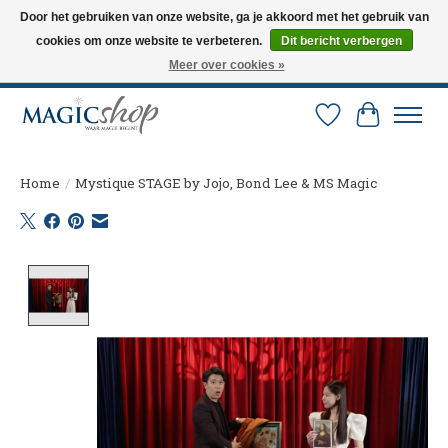
Door het gebruiken van onze website, ga je akkoord met het gebruik van
cookies om onze website te verbeteren.
Dit bericht verbergen
Altijd de nieuwste trucs op voorraad. Snelle verzending via PostNL en DHL.
Langskomen in onze winkel? Bel of mail om een afspraak te maken. 0251-
Meer over cookies »
237284
Verlanglijst
Winkelw
Home
/
Mystique STAGE by Jojo, Bond Lee & MS Magic
Product image slideshow Items