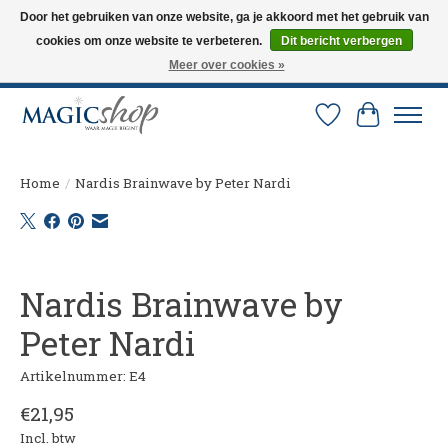
Door het gebruiken van onze website, ga je akkoord met het gebruik van
cookies om onze website te verbeteren.
Dit bericht verbergen
Altijd de nieuwste trucs op voorraad. Snelle verzending via PostNL en DHL.
Langskomen in onze winkel? Bel of mail om een afspraak te maken. 0251-
Meer over cookies »
237284
Verlanglijst
Winkelw
Home
/
Nardis Brainwave by Peter Nardi
Product image slideshow Items
Nardis Brainwave by
Peter Nardi
Artikelnummer: E4
€21,95
Incl. btw