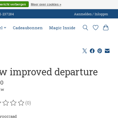
bericht verbergen
Meer over cookies »
51-237284
Aanmelden / Inloggen
el
Cadeaubonnen
Magic Inside
w improved departure
00
btw
(0)
oordeling van dit product is
0
van de 5
voorraad