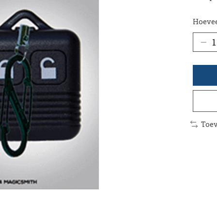
Hoevee
Toev