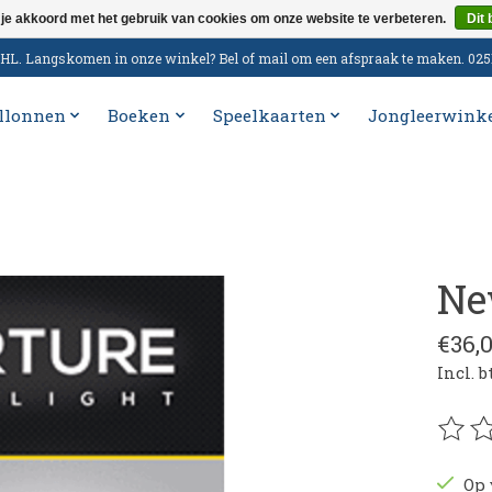
 je akkoord met het gebruik van cookies om onze website te verbeteren.
Dit 
n DHL. Langskomen in onze winkel? Bel of mail om een afspraak te maken. 02
llonnen
Boeken
Speelkaarten
Jongleerwink
Ne
€36,
Incl. 
De be
Op 