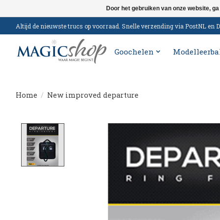
Door het gebruiken van onze website, ga
Altijd de nieuwste trucs op voorraad. Snelle verzending via PostNL e
Goochelen
Modelleerba
Home
/
New improved departure
Product image slideshow Items