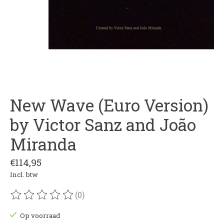
New Wave (Euro Version)
by Victor Sanz and João
Miranda
€114,95
Incl. btw
(0)
De beoordeling van dit product is
0
van de 5
Op voorraad