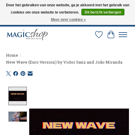
Door het gebruiken van onze website, ga je akkoord met het gebruik van
cookies om onze website te verbeteren.
Dit bericht verbergen
Altijd de nieuwste trucs op voorraad. Snelle verzending via PostNL en DHL.
Langskomen in onze winkel? Bel of mail om een afspraak te maken. 0251-
Meer over cookies »
237284
Verlanglijst
Winkelw
Home
/
New Wave (Euro Version) by Victor Sanz and João Miranda
Product image slideshow Items