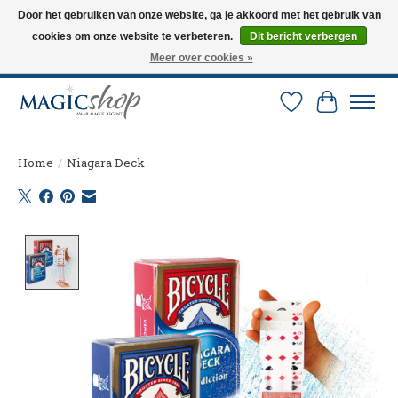
Door het gebruiken van onze website, ga je akkoord met het gebruik van
cookies om onze website te verbeteren.
Dit bericht verbergen
Altijd de nieuwste trucs op voorraad. Snelle verzending via PostNL en DHL.
Langskomen in onze winkel? Bel of mail om een afspraak te maken. 0251-
Meer over cookies »
237284
Verlanglijst
Winkelw
Home
/
Niagara Deck
Product image slideshow Items