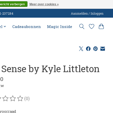
bericht verbergen
Meer over cookies »
51-237284
Aanmelden / Inloggen
el
Cadeaubonnen
Magic Inside
 Sense by Kyle Littleton
00
btw
(0)
oordeling van dit product is
0
van de 5
voorraad