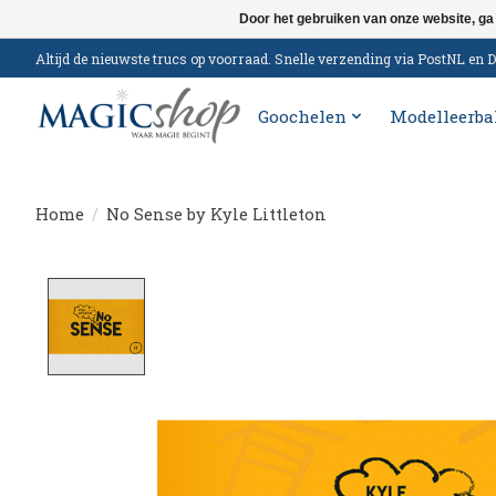
Door het gebruiken van onze website, ga
Altijd de nieuwste trucs op voorraad. Snelle verzending via PostNL e
Goochelen
Modelleerba
Home
/
No Sense by Kyle Littleton
Product image slideshow Items