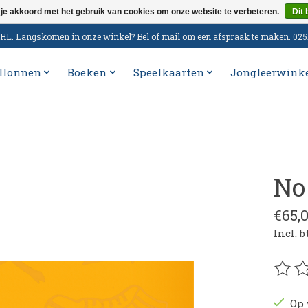
 je akkoord met het gebruik van cookies om onze website te verbeteren.
Dit 
n DHL. Langskomen in onze winkel? Bel of mail om een afspraak te maken. 02
llonnen
Boeken
Speelkaarten
Jongleerwink
No
€65,
Incl. 
De be
Op 