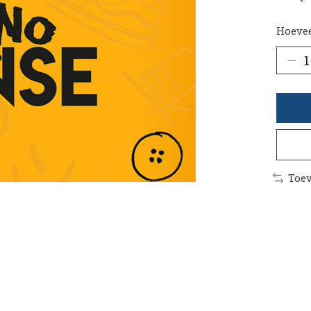
Hoevee
Toev