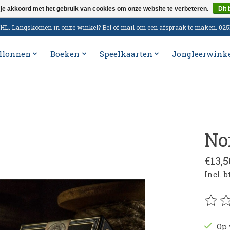
 je akkoord met het gebruik van cookies om onze website te verbeteren.
Dit 
n DHL. Langskomen in onze winkel? Bel of mail om een afspraak te maken. 02
llonnen
Boeken
Speelkaarten
Jongleerwink
No
€13,5
Incl. 
De be
Op 