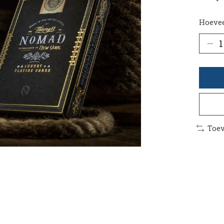
Hoevee
Toev