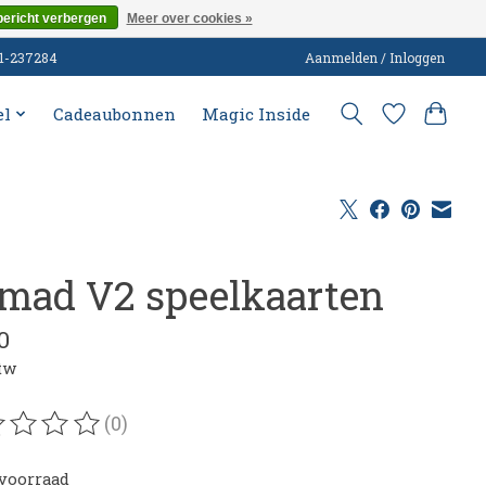
bericht verbergen
Meer over cookies »
51-237284
Aanmelden / Inloggen
el
Cadeaubonnen
Magic Inside
mad V2 speelkaarten
0
btw
(0)
oordeling van dit product is
0
van de 5
voorraad