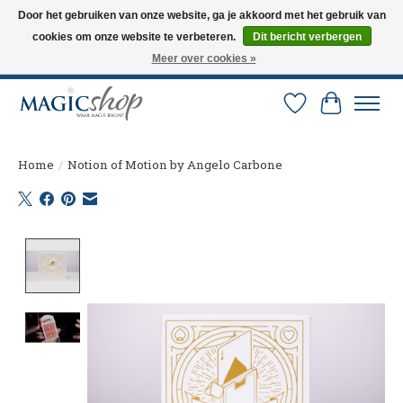
Door het gebruiken van onze website, ga je akkoord met het gebruik van
cookies om onze website te verbeteren.
Dit bericht verbergen
Altijd de nieuwste trucs op voorraad. Snelle verzending via PostNL en DHL.
Langskomen in onze winkel? Bel of mail om een afspraak te maken. 0251-
Meer over cookies »
237284
Verlanglijst
Winkelw
Home
/
Notion of Motion by Angelo Carbone
Product image slideshow Items