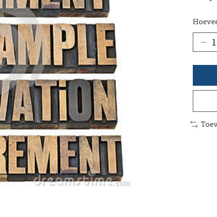
Hoevee
Toev