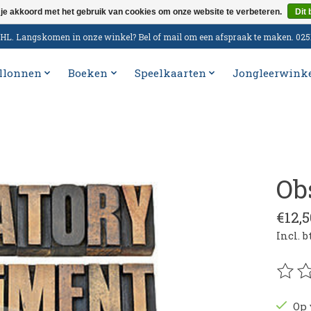
 je akkoord met het gebruik van cookies om onze website te verbeteren.
Dit 
n DHL. Langskomen in onze winkel? Bel of mail om een afspraak te maken. 02
llonnen
Boeken
Speelkaarten
Jongleerwink
Ob
€12,5
Incl. 
De be
Op 