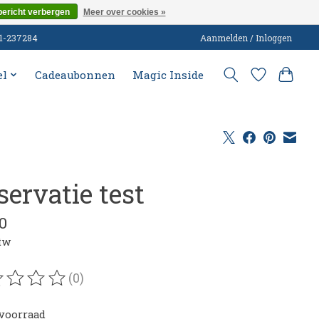
bericht verbergen
Meer over cookies »
51-237284
Aanmelden / Inloggen
el
Cadeaubonnen
Magic Inside
servatie test
0
btw
(0)
oordeling van dit product is
0
van de 5
voorraad