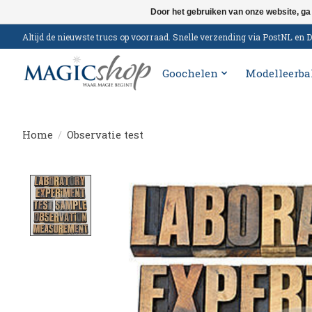
Door het gebruiken van onze website, ga
Altijd de nieuwste trucs op voorraad. Snelle verzending via PostNL e
Goochelen
Modelleerba
Home
/
Observatie test
Product image slideshow Items