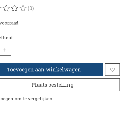
(0)
oordeling van dit product is
0
van de 5
voorraad
lheid:
Toevoegen aan winkelwagen
Plaats bestelling
oegen om te vergelijken