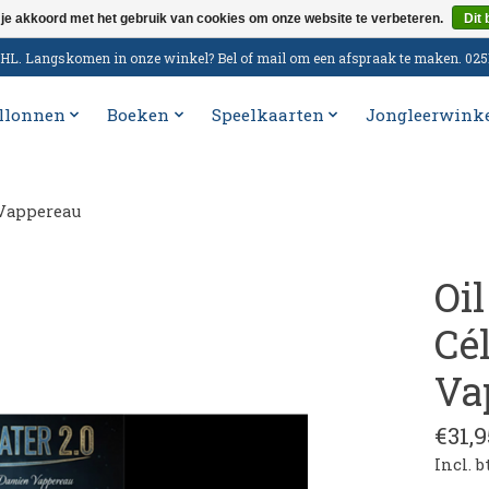
 je akkoord met het gebruik van cookies om onze website te verbeteren.
Dit 
n DHL. Langskomen in onze winkel? Bel of mail om een afspraak te maken. 02
llonnen
Boeken
Speelkaarten
Jongleerwink
 Vappereau
Oi
Cé
Va
€31,9
Incl. 