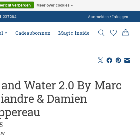
bericht verbergen
Meer over cookies »
51-237284
Aanmelden / Inloggen
el
Cadeaubonnen
Magic Inside
l and Water 2.0 By Marc
liandre & Damien
ppereau
5
btw