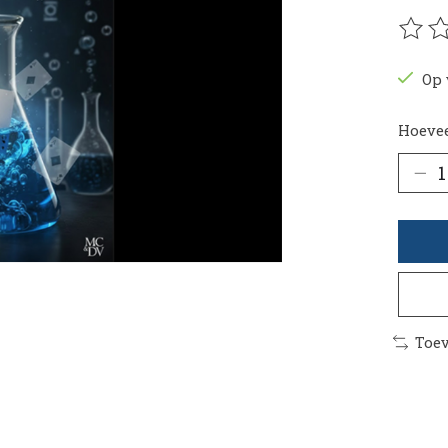
De be
Op 
Hoevee
Toev