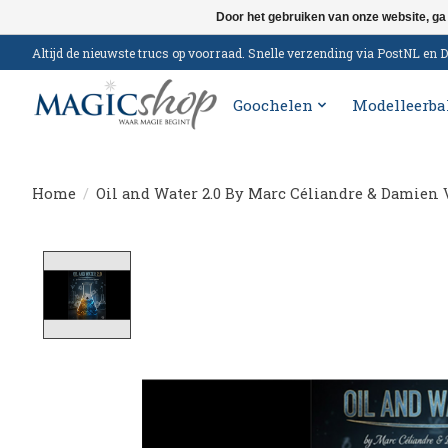
Door het gebruiken van onze website, ga
Altijd de nieuwste trucs op voorraad. Snelle verzending via PostNL e
Goochelen
Modelleerba
Home
/
Oil and Water 2.0 By Marc Céliandre & Damien
Product image slideshow Items