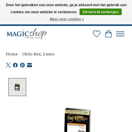
Door het gebruiken van onze website, ga je akkoord met het gebruik van
cookies om onze website te verbeteren.
Dit bericht verbergen
Altijd de nieuwste trucs op voorraad. Snelle verzending via PostNL en DHL.
Langskomen in onze winkel? Bel of mail om een afspraak te maken. 0251-
Meer over cookies »
237284
Verlanglijst
Winkelw
Home
/
Okito Box, 2 euro
Product image slideshow Items