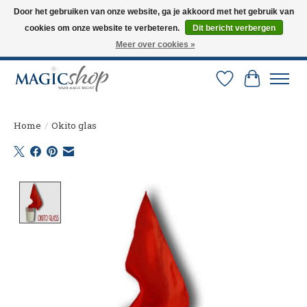
Door het gebruiken van onze website, ga je akkoord met het gebruik van
cookies om onze website te verbeteren.
Dit bericht verbergen
Altijd de nieuwste trucs op voorraad. Snelle verzending via PostNL en DHL.
Langskomen in onze winkel? Bel of mail om een afspraak te maken. 0251-
Meer over cookies »
237284
Verlanglijst
Winkelw
Home
/
Okito glas
Product image slideshow Items