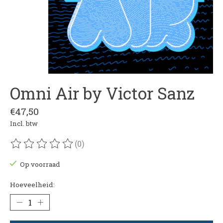
Omni Air by Victor Sanz
€47,50
Incl. btw
(0)
De beoordeling van dit product is
0
van de 5
Op voorraad
Hoeveelheid: