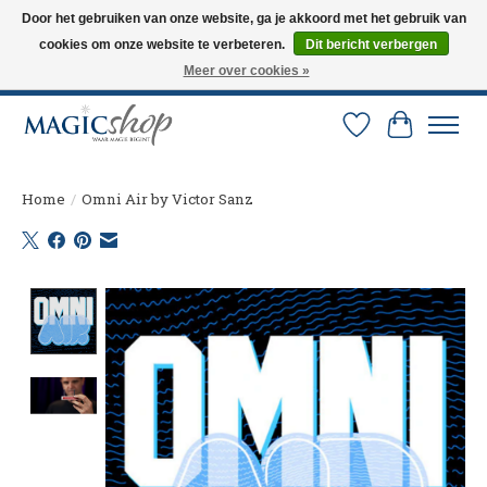
Door het gebruiken van onze website, ga je akkoord met het gebruik van
cookies om onze website te verbeteren.
Dit bericht verbergen
Altijd de nieuwste trucs op voorraad. Snelle verzending via PostNL en DHL.
Langskomen in onze winkel? Bel of mail om een afspraak te maken. 0251-
Meer over cookies »
237284
Verlanglijst
Winkelw
Home
/
Omni Air by Victor Sanz
Product image slideshow Items