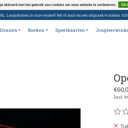
 je akkoord met het gebruik van cookies om onze website te verbeteren.
Dit 
n DHL. Langskomen in onze winkel? Bel of mail om een afspraak te maken. 02
llonnen
Boeken
Speelkaarten
Jongleerwink
Op
€60,
Incl. 
De be
Tij