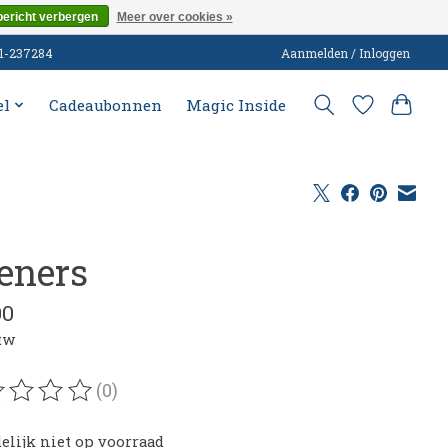
bericht verbergen
Meer over cookies »
51-237284
Aanmelden / Inloggen
el
Cadeaubonnen
Magic Inside
eners
00
btw
(0)
oordeling van dit product is
0
van de 5
delijk niet op voorraad