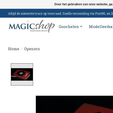
Door het gebruiken van onze website, ga
Altijd de nieuwste trucs op voorraad. Snelle verzending via PostNL e
Goochelen
Modelleerba
Home
/
Openers
Product image slideshow Items