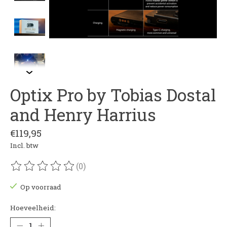
Optix Pro by Tobias Dostal
and Henry Harrius
€119,95
Incl. btw
(0)
De beoordeling van dit product is
0
van de 5
Op voorraad
Hoeveelheid: