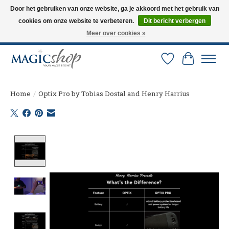
Door het gebruiken van onze website, ga je akkoord met het gebruik van
cookies om onze website te verbeteren.
Dit bericht verbergen
Altijd de nieuwste trucs op voorraad. Snelle verzending via PostNL en DHL.
Langskomen in onze winkel? Bel of mail om een afspraak te maken. 0251-
Meer over cookies »
237284
Verlanglijst
Winkelw
Home
/
Optix Pro by Tobias Dostal and Henry Harrius
Product image slideshow Items