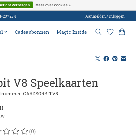
bericht verbergen
Meer over cookies »
51-237284
Aanmelden / Inloggen
el
Cadeaubonnen
Magic Inside
bit V8 Speelkaarten
elnummer: CARDSORBITV8
30
btw
(0)
oordeling van dit product is
0
van de 5