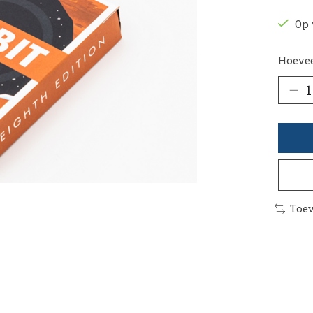
Op 
Hoevee
Toev