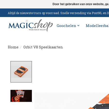
Door het gebruiken van onze website, ga
Altijd de nieuwste trucs op voorraad. Snelle verzending via PostNL e
Goochelen
Modelleerba
Home
/
Orbit V8 Speelkaarten
Product image slideshow Items