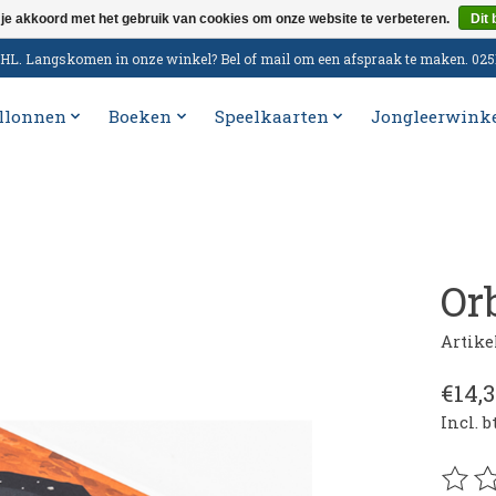
 je akkoord met het gebruik van cookies om onze website te verbeteren.
Dit 
n DHL. Langskomen in onze winkel? Bel of mail om een afspraak te maken. 02
llonnen
Boeken
Speelkaarten
Jongleerwink
Or
Artik
€14,
Incl. 
De be