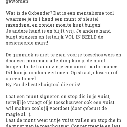
geworden!|
Wat is de Oxbender? Dat is een mentalisme tool
waarmee je in 1 hand een munt of sleutel
razendsnel en zonder moeite kunt buigen!
Je andere hand is en blijft vrij. Je andere hand
buigt stiekem en feitelijk VOL IN BEELD de
gesigneerde munt!
De gimmick is niet te zien voor je toeschouwers en
door een minimale afleiding kun jij de munt
buigen. In de trailer zie je een uncut performance.
Dit kun je rondom vertonen. Op straat, close-up of
op een toneel.
By Far de beste buigtool die er is!
Laat een munt signeren en stop die in je vuist,
terwijl je vraagt of je toeschouwer ook een vuist
wil maken zoals jij voordoet (daar gebeurt de
magie al...).
Laat de munt weer uit je vuist vallen en stop die in
de vuist van je toeschouwer. Concentreer je en laat