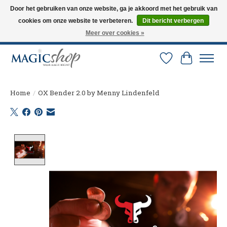
Door het gebruiken van onze website, ga je akkoord met het gebruik van
cookies om onze website te verbeteren.
Dit bericht verbergen
Altijd de nieuwste trucs op voorraad. Snelle verzending via PostNL en DHL.
Langskomen in onze winkel? Bel of mail om een afspraak te maken. 0251-
Meer over cookies »
237284
Verlanglijst
Winkelw
Home
/
OX Bender 2.0 by Menny Lindenfeld
Product image slideshow Items