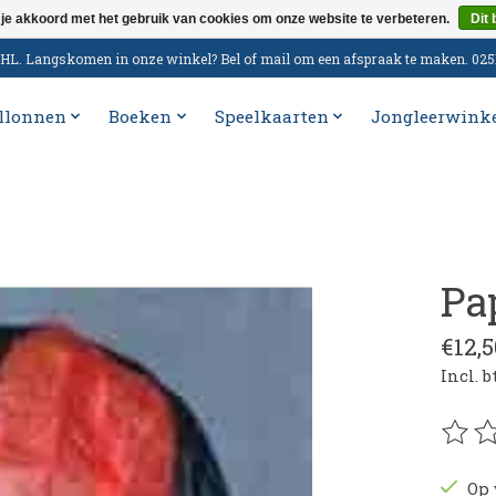
 je akkoord met het gebruik van cookies om onze website te verbeteren.
Dit 
n DHL. Langskomen in onze winkel? Bel of mail om een afspraak te maken. 02
llonnen
Boeken
Speelkaarten
Jongleerwink
Pap
€12,5
Incl. 
De be
Op 