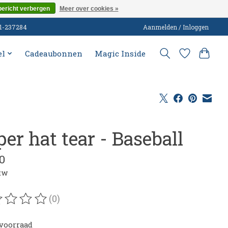
bericht verbergen
Meer over cookies »
51-237284
Aanmelden / Inloggen
el
Cadeaubonnen
Magic Inside
er hat tear - Baseball
0
btw
(0)
oordeling van dit product is
0
van de 5
voorraad