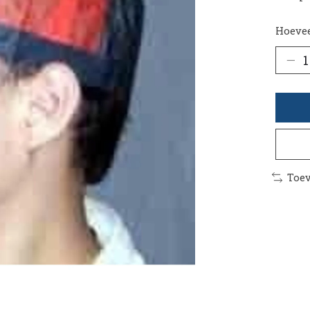
Hoevee
Toev