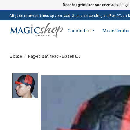
Door het gebruiken van onze website, ga
Altijd de nieuwste trucs op voorraad. Snelle verzending via PostNL e
Goochelen
Modelleerba
Home
/
Paper hat tear - Baseball
Product image slideshow Items