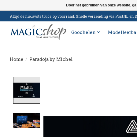
Door het gebruiken van onze website, ga
Altijd de nieuwste trucs op voorraad. Snelle verzending via PostNL e
Goochelen
Modelleerba
Home
/
Paradoja by Michel
Product image slideshow Items