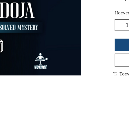
Hoevee
Toev