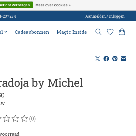
bericht verbergen
Meer over cookies »
51-237284
Aanmelden / Inloggen
el
Cadeaubonnen
Magic Inside
radoja by Michel
50
btw
(0)
oordeling van dit product is
0
van de 5
voorraad