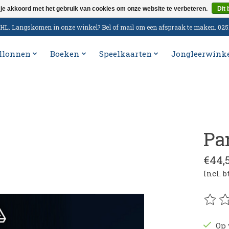
 je akkoord met het gebruik van cookies om onze website te verbeteren.
Dit 
n DHL. Langskomen in onze winkel? Bel of mail om een afspraak te maken. 02
llonnen
Boeken
Speelkaarten
Jongleerwink
Pa
€44,
Incl. 
De be
Op 