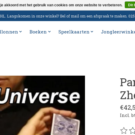
 je akkoord met het gebruik van cookies om onze website te verbeteren.
Dit 
n DHL. Langskomen in onze winkel? Bel of mail om een afspraak te maken. 02
llonnen
Boeken
Speelkaarten
Jongleerwink
Pa
Zh
€42,
Incl. 
De be