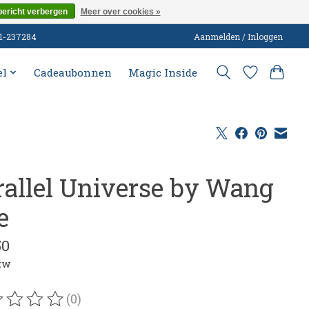
bericht verbergen
Meer over cookies »
51-237284
Aanmelden / Inloggen
el
Cadeaubonnen
Magic Inside
rallel Universe by Wang
e
50
btw
(0)
oordeling van dit product is
0
van de 5