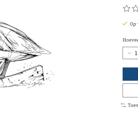
De be
Op 
Hoevee
Toev