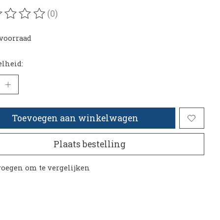
(0)
oordeling van dit product is
0
van de 5
voorraad
lheid:
Toevoegen aan winkelwagen
Plaats bestelling
oegen om te vergelijken