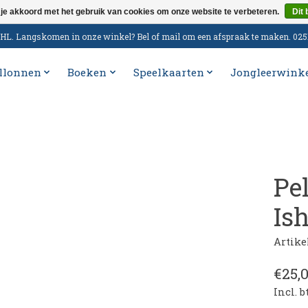
 je akkoord met het gebruik van cookies om onze website te verbeteren.
Dit 
n DHL. Langskomen in onze winkel? Bel of mail om een afspraak te maken. 02
llonnen
Boeken
Speelkaarten
Jongleerwink
Pe
Is
Artike
€25,
Incl. 