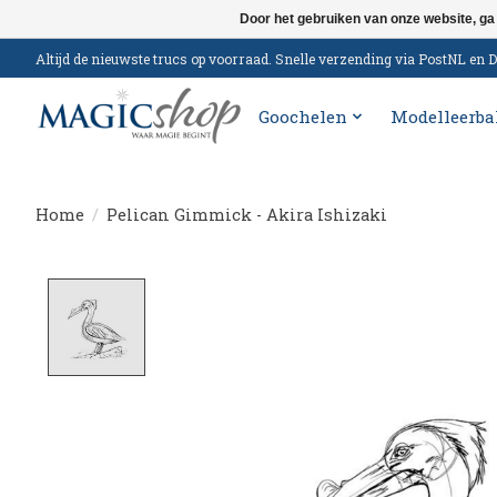
Door het gebruiken van onze website, ga
Altijd de nieuwste trucs op voorraad. Snelle verzending via PostNL e
Goochelen
Modelleerba
Home
/
Pelican Gimmick - Akira Ishizaki
Product image slideshow Items