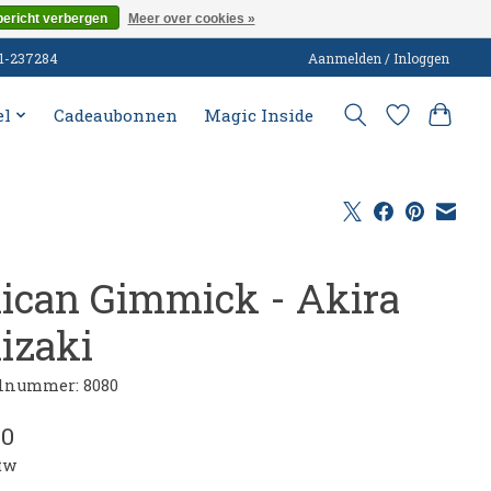
bericht verbergen
Meer over cookies »
51-237284
Aanmelden / Inloggen
el
Cadeaubonnen
Magic Inside
lican Gimmick - Akira
hizaki
lnummer: 8080
00
btw