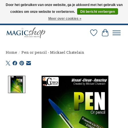
Door het gebruiken van onze website, ga je akkoord met het gebruik van
cookies om onze website te verbeteren.
Dit bericht verbergen
Altijd de nieuwste trucs op voorraad. Snelle verzending via PostNL en DHL.
Langskomen in onze winkel? Bel of mail om een afspraak te maken. 0251-
Meer over cookies »
237284
Verlanglijst
Winkelw
Home
/
Pen or pencil - Mickael Chatelain
Product image slideshow Items