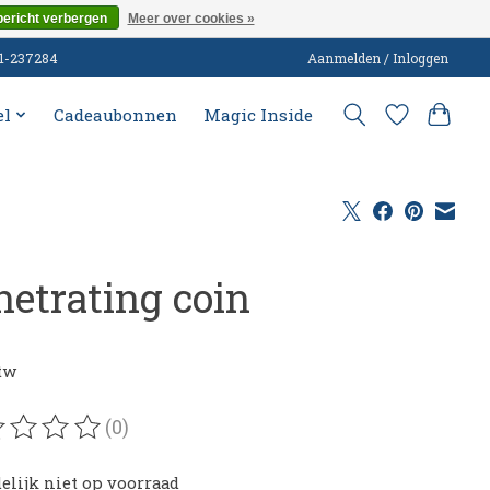
bericht verbergen
Meer over cookies »
51-237284
Aanmelden / Inloggen
el
Cadeaubonnen
Magic Inside
netrating coin
0
btw
(0)
oordeling van dit product is
0
van de 5
delijk niet op voorraad