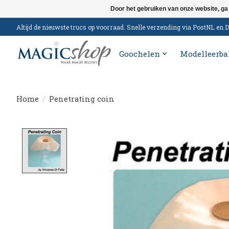
Door het gebruiken van onze website, ga
Altijd de nieuwste trucs op voorraad. Snelle verzending via PostNL e
Goochelen
Modelleerba
Home
/
Penetrating coin
Product image slideshow Items