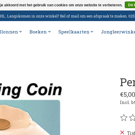
 je akkoord met het gebruik van cookies om onze website te verbeteren.
Dit 
n DHL. Langskomen in onze winkel? Bel of mail om een afspraak te maken. 02
llonnen
Boeken
Speelkaarten
Jongleerwink
Pe
€5,0
Incl. 
De be
Tij