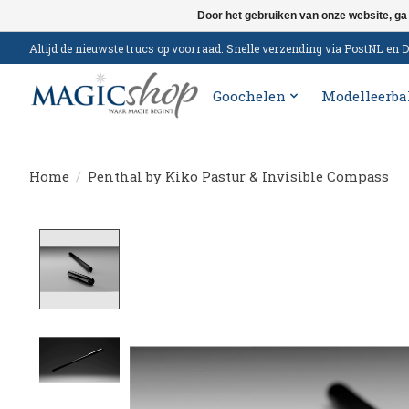
Door het gebruiken van onze website, ga
Altijd de nieuwste trucs op voorraad. Snelle verzending via PostNL e
Goochelen
Modelleerba
Home
/
Penthal by Kiko Pastur & Invisible Compass
Product image slideshow Items