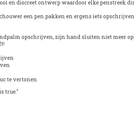
oi en discreet ontwerp waardoor elke penstreek dir
schouwer een pen pakken en ergens iets opschrijven (
ndpalm opschrijven, zijn hand sluiten niet meer ope
t!
rijven
even
ruc te vertonen
s true."