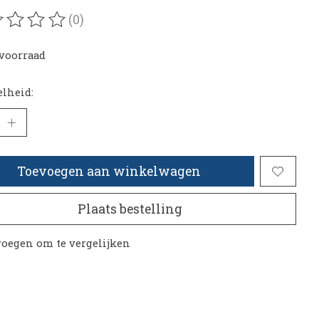
(0)
oordeling van dit product is
0
van de 5
voorraad
lheid:
Toevoegen aan winkelwagen
Plaats bestelling
oegen om te vergelijken