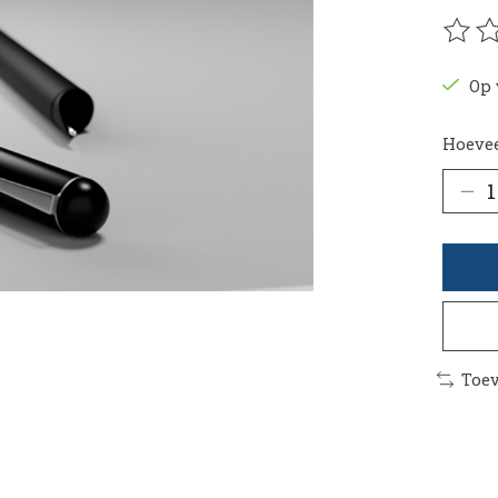
De be
Op 
Hoevee
Toev