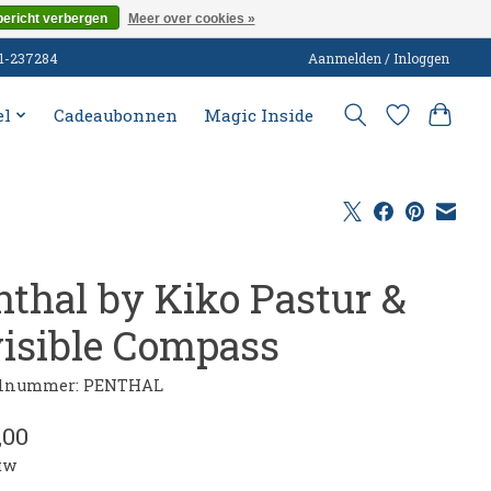
bericht verbergen
Meer over cookies »
51-237284
Aanmelden / Inloggen
el
Cadeaubonnen
Magic Inside
nthal by Kiko Pastur &
visible Compass
elnummer: PENTHAL
,00
btw