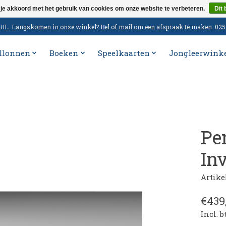
 je akkoord met het gebruik van cookies om onze website te verbeteren.
Dit 
n DHL. Langskomen in onze winkel? Bel of mail om een afspraak te maken. 02
llonnen
Boeken
Speelkaarten
Jongleerwink
Pe
In
Artik
€439
Incl. 