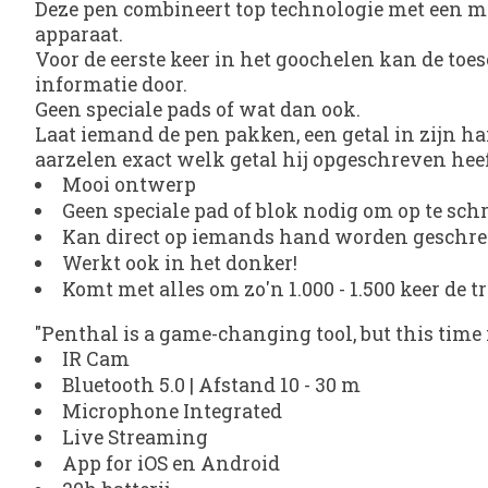
Deze pen combineert top technologie met een mo
apparaat.
Voor de eerste keer in het goochelen kan de toe
informatie door.
Geen speciale pads of wat dan ook.
Laat iemand de pen pakken, een getal in zijn ha
aarzelen exact welk getal hij opgeschreven heef
Mooi ontwerp
Geen speciale pad of blok nodig om op te sch
Kan direct op iemands hand worden geschr
Werkt ook in het donker!
Komt met alles om zo'n 1.000 - 1.500 keer de t
"Penthal is a game-changing tool, but this time i
IR Cam
Bluetooth 5.0 | Afstand 10 - 30 m
Microphone Integrated
Live Streaming
App for iOS en Android