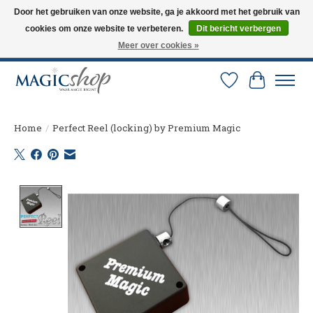
Door het gebruiken van onze website, ga je akkoord met het gebruik van
cookies om onze website te verbeteren.
Dit bericht verbergen
Altijd de nieuwste trucs op voorraad. Snelle verzending via PostNL en DHL.
Langskomen in onze winkel? Bel of mail om een afspraak te maken. 0251-
Meer over cookies »
237284
Verlanglijst
Winkelw
Home
/
Perfect Reel (locking) by Premium Magic
Product image slideshow Items