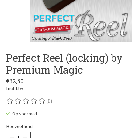
Perfect Reel (locking) by
Premium Magic
€32,50
Incl. btw
(0)
De beoordeling van dit product is
0
van de 5
Op voorraad
Hoeveelheid: