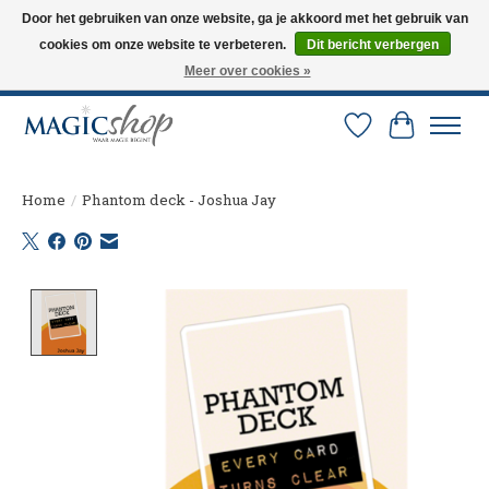
Door het gebruiken van onze website, ga je akkoord met het gebruik van
cookies om onze website te verbeteren.
Dit bericht verbergen
Altijd de nieuwste trucs op voorraad. Snelle verzending via PostNL en DHL.
Langskomen in onze winkel? Bel of mail om een afspraak te maken. 0251-
Meer over cookies »
237284
Verlanglijst
Winkelw
Home
/
Phantom deck - Joshua Jay
Product image slideshow Items