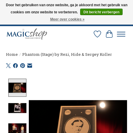
Door het gebruiken van onze website, ga je akkoord met het gebruik van
cookies om onze website te verbeteren.
Dit bericht verbergen
Altijd de nieuwste trucs op voorraad. Snelle verzending via PostNL en DHL.
Langskomen in onze winkel? Bel of mail om een afspraak te maken. 0251-
Meer over cookies »
237284
Verlanglijst
Winkelw
Home
/
Phantom (Stage) by Rezi, Hide & Sergey Koller
Product image slideshow Items