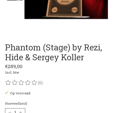
Phantom (Stage) by Rezi,
Hide & Sergey Koller
€289,00
Incl. btw
(0)
De beoordeling van dit product is
0
van de 5
Op voorraad
Hoeveelheid: