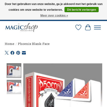
Door het gebruiken van onze website, ga je akkoord met het gebruik van
cookies om onze website te verbeteren.
Dit bericht verbergen
Altijd de nieuwste trucs op voorraad. Snelle verzending via PostNL en DHL.
Langskomen in onze winkel? Bel of mail om een afspraak te maken. 0251-
Meer over cookies »
237284
Verlanglijst
Winkelw
Home
/
Phoenix Blank-Face
Product image slideshow Items