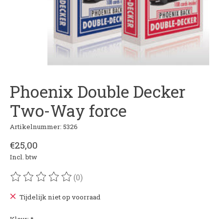
Phoenix Double Decker
Two-Way force
Artikelnummer: 5326
€25,00
Incl. btw
(0)
De beoordeling van dit product is
0
van de 5
Tijdelijk niet op voorraad
Kleur:
*