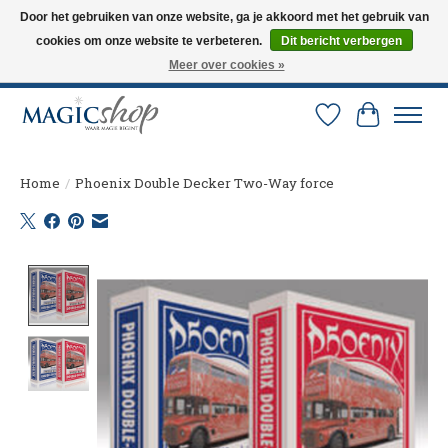
Door het gebruiken van onze website, ga je akkoord met het gebruik van
cookies om onze website te verbeteren.
Dit bericht verbergen
Altijd de nieuwste trucs op voorraad. Snelle verzending via PostNL en DHL.
Langskomen in onze winkel? Bel of mail om een afspraak te maken. 0251-
Meer over cookies »
237284
Verlanglijst
Winkelw
Home
/
Phoenix Double Decker Two-Way force
Product image slideshow Items