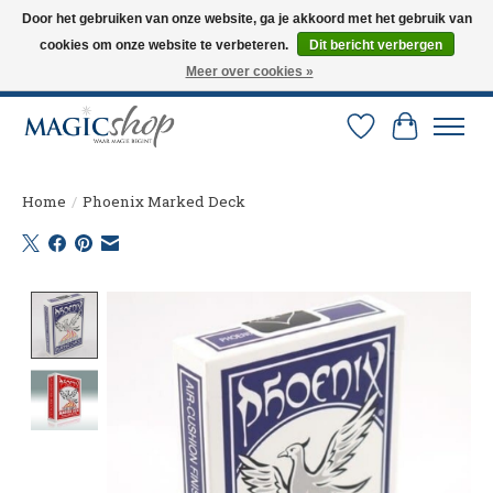
Door het gebruiken van onze website, ga je akkoord met het gebruik van
cookies om onze website te verbeteren.
Dit bericht verbergen
Altijd de nieuwste trucs op voorraad. Snelle verzending via PostNL en DHL.
Langskomen in onze winkel? Bel of mail om een afspraak te maken. 0251-
Meer over cookies »
237284
Verlanglijst
Winkelw
Home
/
Phoenix Marked Deck
Product image slideshow Items