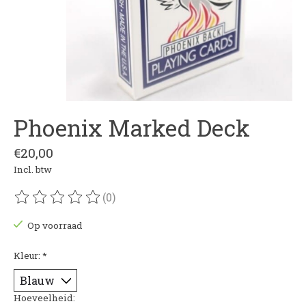
Phoenix Marked Deck
€20,00
Incl. btw
(0)
De beoordeling van dit product is
0
van de 5
Op voorraad
Kleur:
*
Hoeveelheid: