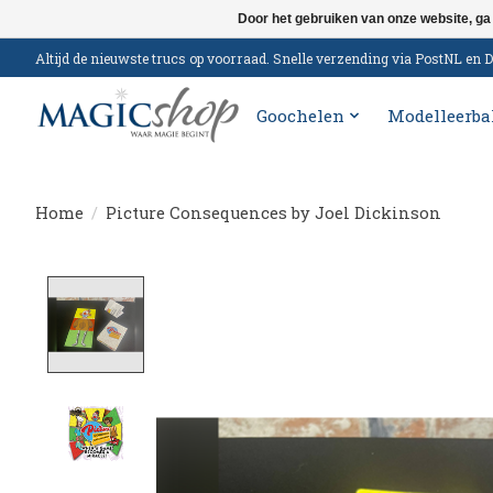
Door het gebruiken van onze website, ga
Altijd de nieuwste trucs op voorraad. Snelle verzending via PostNL e
Goochelen
Modelleerba
Home
/
Picture Consequences by Joel Dickinson
Product image slideshow Items