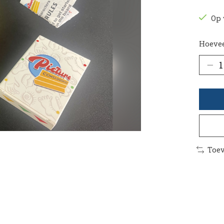
Op 
Hoevee
Toev