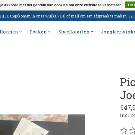
 je akkoord met het gebruik van cookies om onze website te verbeteren.
Dit 
n DHL. Langskomen in onze winkel? Bel of mail om een afspraak te maken. 02
llonnen
Boeken
Speelkaarten
Jongleerwink
Pi
Jo
€47,
Incl. 
De be