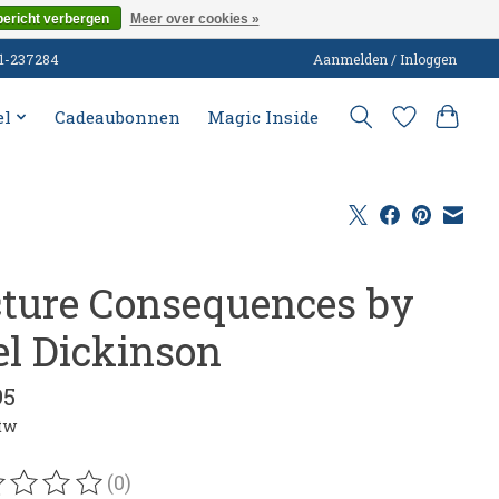
bericht verbergen
Meer over cookies »
51-237284
Aanmelden / Inloggen
el
Cadeaubonnen
Magic Inside
cture Consequences by
el Dickinson
95
btw
(0)
oordeling van dit product is
0
van de 5