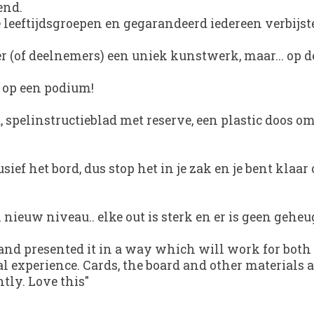
end.
le leeftijdsgroepen en gegarandeerd iedereen verbijst
 (of deelnemers) een uniek kunstwerk, maar... op 
n op een podium!
 spelinstructieblad met reserve, een plastic doos o
ef het bord, dus stop het in je zak en je bent klaar 
 nieuw niveau.. elke out is sterk en er is geen gehe
 and presented it in a way which will work for both 
al experience. Cards, the board and other materials
tly. Love this"