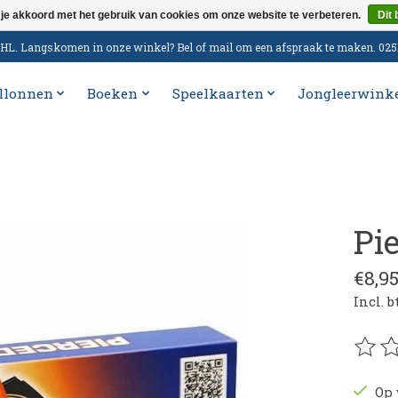
 je akkoord met het gebruik van cookies om onze website te verbeteren.
Dit 
n DHL. Langskomen in onze winkel? Bel of mail om een afspraak te maken. 02
llonnen
Boeken
Speelkaarten
Jongleerwink
Pi
€8,9
Incl. 
De be
Op 