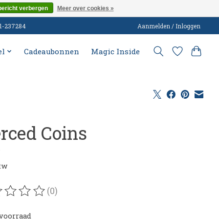
bericht verbergen
Meer over cookies »
51-237284
Aanmelden / Inloggen
el
Cadeaubonnen
Magic Inside
erced Coins
5
btw
(0)
oordeling van dit product is
0
van de 5
voorraad