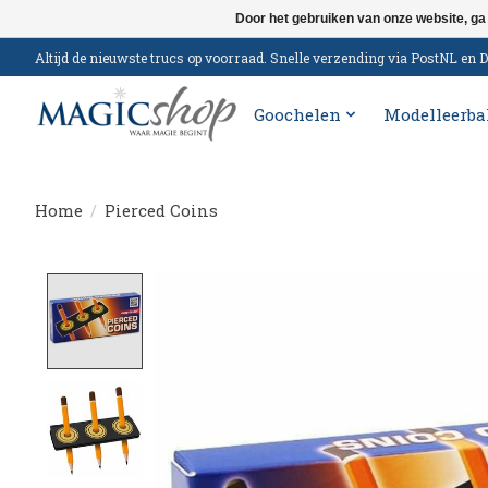
Door het gebruiken van onze website, ga
Altijd de nieuwste trucs op voorraad. Snelle verzending via PostNL e
Goochelen
Modelleerba
Home
/
Pierced Coins
Product image slideshow Items