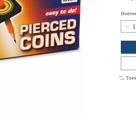
Hoevee
Toev