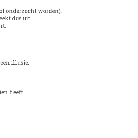
/of onderzocht worden).
ekt dus uit.
nt.
een illusie.
ien heeft.